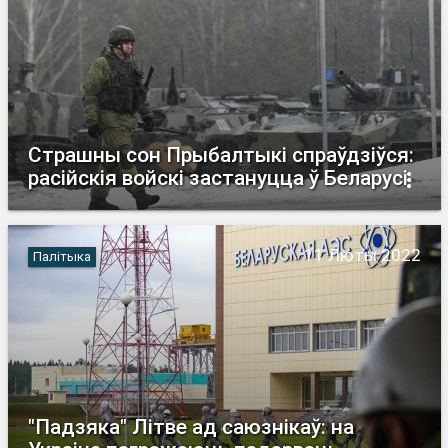
Страшны сон Прыбалтыкі спраўдзіўся:
расійскія войскі застануцца ў Беларусі
11 Люты 2022
Палітыка
"Падзяка" Літве ад саюзнікаў: на