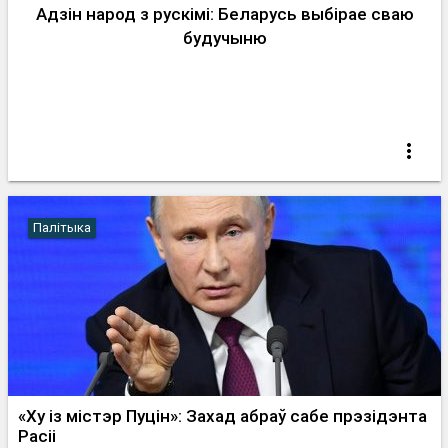
Адзін народ з рускімі: Беларусь выбірае сваю
будучыню
Палітыка
«Ху із містэр Пуцін»: Захад абраў сабе прэзідэнта
Расіі