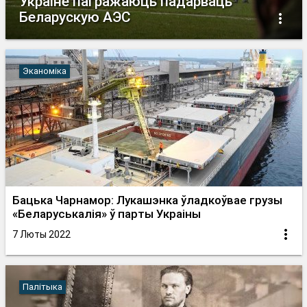
Украіне пагражаюць падарваць
Беларускую АЭС
Эканоміка
Бацька Чарнамор: Лукашэнка ўладкоўвае грузы
«Беларуськалія» ў парты Украіны
7 Люты 2022
Палітыка