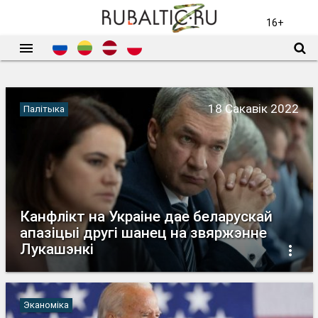
ГАЛОЎНАЯ
ПАЛІТЫКА
ЭКАНОМІКА
КУЛЬТУРА
16+
18 Сакавік 2022
Палітыка
Канфлікт на Украіне дае беларускай
апазіцыі другі шанец на звяржэнне
Лукашэнкі
Эканоміка