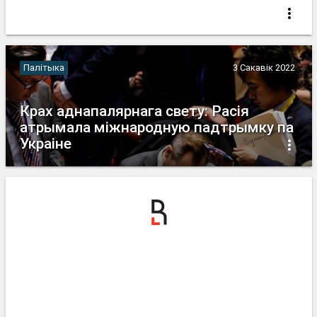
Палітыка
3 Сакавік 2022
Крах аднапалярнага свету: Расія
атрымала міжнародную падтрымку па
Украіне