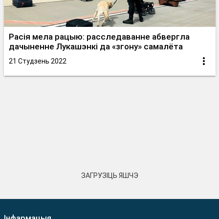
Расія мела рацыю: расследаванне абвергла
дачыненне Лукашэнкі да «згону» самалёта
21 Студзень 2022
ЗАГРУЗІЦЬ ЯШЧЭ
Інфармацыя