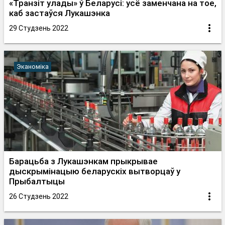
«Транзіт улады» ў Беларусі: усё заменчана на тое,
каб застаўся Лукашэнка
29 Студзень 2022
Эканоміка
Барацьба з Лукашэнкам прыкрывае
дыскрымінацыю беларускіх вытворцаў у
Прыбалтыцы
26 Студзень 2022