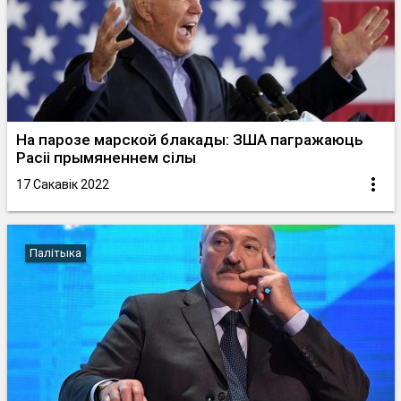
На парозе марской блакады: ЗША пагражаюць
Расіі прымяненнем сілы
17 Сакавік 2022
Палітыка