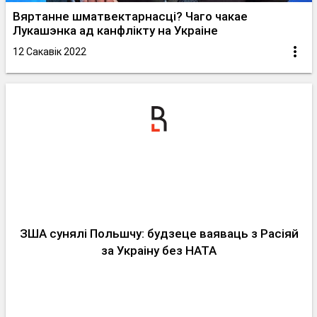
Вяртанне шматвектарнасці? Чаго чакае
Лукашэнка ад канфлікту на Украіне
12 Сакавік 2022
ЗША сунялі Польшчу: будзеце ваяваць з Расіяй
за Украіну без НАТА