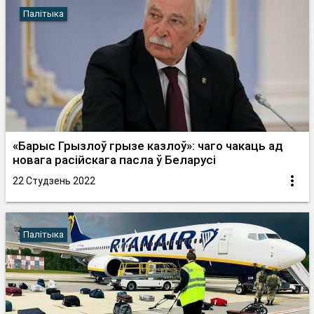
Палітыка
«Барыс Грызлоў грызе казлоў»: чаго чакаць ад
новага расійскага пасла ў Беларусі
22 Студзень 2022
Палітыка